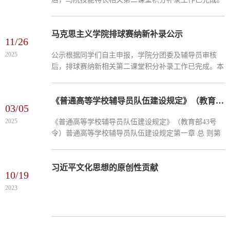
本次共纳入活动补录 20 项（含参与、服务、志愿等不
同类型）。现将补录表格公示如下：
https://qfile.qq.com/q/KpqvH2wdOM公示时间为 3 月 18
马克思主义学院排球赛纳新补录公示
11/26
日—3 月 21日。如在公示期间内有异议，请联系：马克
2025
公示根据同学们自主申报，学院分团委及辅导员审核
思主义学院分团委负责人：李宝老师联系方式：
后，排球赛纳新相关第二课堂积分补录工作已完成。本
17513888629马克思主义学院主席团成员：左婷婷联系
次共纳入 排球赛活动补录 20 项（含参与、服务、志愿
方式：17398278328【编辑：张思雨 责...
等不同类型）。现将补录表格公示如下.（复制下方链
接搜索即可查看）https://share.weiyun.com/V4EGuqa0公
《普通高等学校辅导员队伍建设规定》（教育部43号令）
03/05
示时间为 11 月 26日—11 月 28日。如在公示期间内有
2025
《普通高等学校辅导员队伍建设规定》（教育部43号
异议，请联系：马克思主义学院分团委负责人：李宝老
令）普通高等学校辅导员队伍建设规定第一章 总 则第
师联系方式：17513888629马克思主义学院主席团成
一条 为深入贯彻落实全国高校思想政治工作会议精神
员：左婷婷联系...
和《中共中央 国务院关于加强和改进新形势下高校思
想政治工作的意见》，切实加强高等学校辅导员队伍专
习近平文化思想的原创性贡献
10/19
业化职业化建设，依据《高等教育法》等有关法律法
2023
规，制定本规定。第二条 辅导员是开展大学生思想政
治教育的骨干力量，是高等学校学生日常思想政治教育
和管理工作的组织者、...