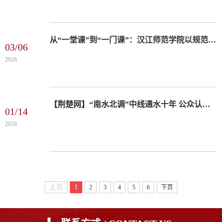
从“一堂课”到“一门课”：汉江师范学院以规范建设撬动思政课提质增效
03/06
2026
【荆楚网】“南水北调”中线通水十年 公众认知亟待进一步提升
01/14
2026
上页
1
2
3
4
5
6
下页